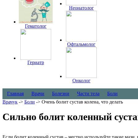
Неонатолог
Гематолог
Офтальмолог
Гериатр
Онколог
Главная
Врачи
Болезни
Части тела
Боли
Врачук
->
Боли
-> Очень болит сустав колена, что делать
Сильно болит коленный сустав
Если болит коленный сустав – местно используйте такие мази, 