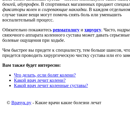
бенгей
,
ибупрофен
. В спортивных магазинных продают специа
фиксаторы колен
и
согревающие накладки
. В каждом отдельно
случае такие вещи могут помочь снять боль или уменьшить
воспалительный процесс.
Обязательно покажитесь
ревматологу
и
хирургу
. Часто, надры
связочного аппарата коленного сустава может давать серьезные
болевые ощущения при ходьбе.
Чем быстрее вы придете к специалисту, тем больше шансов, что
придется проводить хирургическую чистку сустава или его зам
Вам также будет интересно:
Что делать, если болят колени?
Какой врач лечит колени?
Какой врач лечит коленные суставы?
©
Врачук.ру
- Какие врачи какие болезни лечат