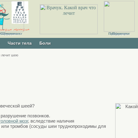
толаринголог
Неонатолог
Кардиолог
Офтальмолог
Онколог
Хирург
Пародонтолог
Профпатолог
Ортодонт
Ортопед
Педиатр
Части тела
Боли
й лечит шею
овеческой шеей?
, разрушение позвонков.
головной мозг
, вследствие наличия
 или тромбов (сосуды шеи труднопроходимы для