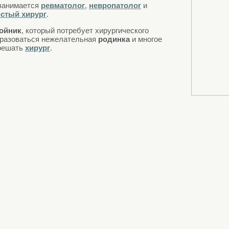
 занимается
ревматолог
,
невропатолог
и
стый хирург
.
ойник
, который потребует хирургического
бразоваться нежелательная
родинка
и многое
 решать
хирург
.