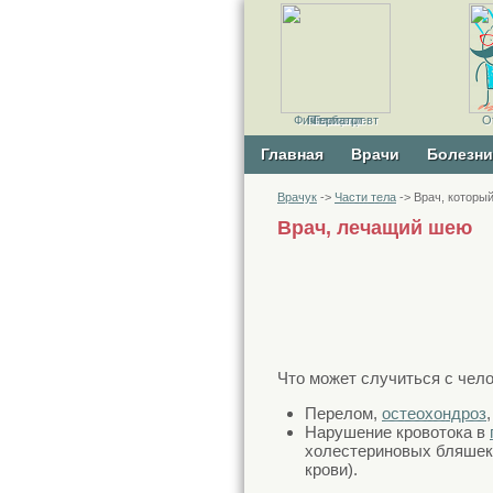
Физиотерапевт
Гематолог
Флеболог
Фтизиатр
Гериатр
О
Главная
Врачи
Болезни
Врачук
->
Части тела
-> Врач, которы
Врач, лечащий шею
Что может случиться с чел
Перелом,
остеохондроз
Нарушение кровотока в
холестериновых бляшек
крови).