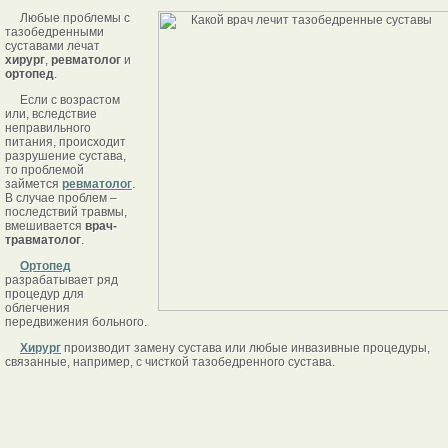
Любые проблемы с
тазобедренными
суставами лечат
хирург
,
ревматолог
и
ортопед
.
Если с возрастом
или, вследствие
неправильного
питания, происходит
разрушение сустава,
то проблемой
займется
ревматолог
.
В случае проблем –
последствий травмы,
вмешивается
врач-
травматолог
.
Ортопед
разрабатывает ряд
процедур для
облегчения
передвижения больного.
Хирург
производит замену сустава или любые инвазивные процедуры,
связанные, например, с чисткой тазобедренного сустава.