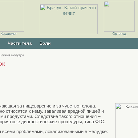
толаринголог
фтальмолог
Неонатолог
Кардиолог
Онколог
Хирург
Пародонтолог
Профпатолог
Ортодонт
Ортопед
Педиатр
Части тела
Боли
й лечит желудок
ок
чающая за пищеварение и за чувство голода.
о относятся к нему, заваливая вредной пищей и
ми продуктами. Следствие такого отношения –
еприятные диагностические процедуры, типа ФГС.
я всеми проблемами, локализованными в желудке: