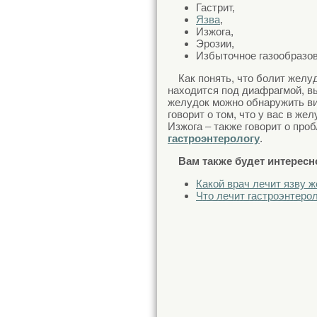
Гастрит,
Язва
,
Изжога,
Эрозии,
Избыточное газообразов
Как понять, что болит желу
находится под диафрагмой, вы
желудок можно обнаружить ви
говорит о том, что у вас в же
Изжога – также говорит о про
гастроэнтерологу
.
Вам также будет интересн
Какой врач лечит язву 
Что лечит гастроэнтеро