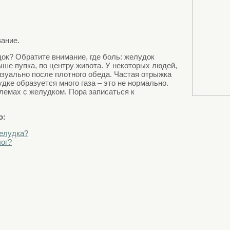
ание.
док? Обратите внимание, где боль: желудок
ше пупка, по центру живота. У некоторых людей,
зуально после плотного обеда. Частая отрыжка
лудке образуется много газа – это не нормально.
блемах с желудком. Пора записаться к
о:
желудка?
лог?