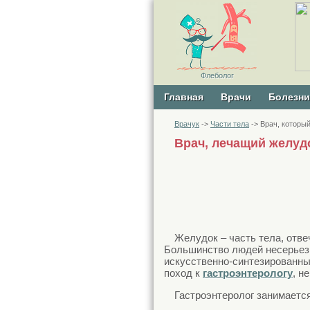
Физиотерапевт
Гематолог
Гериатр
Флеболог
Фтизиатр
О
О
Главная
Врачи
Болезни
Врачук
->
Части тела
-> Врач, которы
Врач, лечащий желуд
Желудок – часть тела, отве
Большинство людей несерьезн
искусственно-синтезированны
поход к
гастроэнтерологу
, н
Гастроэнтеролог занимаетс