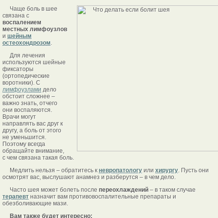
Чаще боль в шее
связана с
воспалением
местных лимфоузлов
и
шейным
остеохондрозом
.
Для лечения
используются шейные
фиксаторы
(ортопедические
воротники). С
лимфоузлами
дело
обстоит сложнее –
важно знать, отчего
они воспаляются.
Врачи могут
направлять вас друг к
другу, а боль от этого
не уменьшится.
Поэтому всегда
обращайте внимание,
с чем связана такая боль.
Медлить нельзя – обратитесь к
невропатологу
или
хирургу
. Пусть они
осмотрят вас, выслушают анамнез и разберутся – в чем дело.
Часто шея может болеть после
переохлаждений
– в таком случае
терапевт
назначит вам противовоспалительные препараты и
обезболивающие мази.
Вам также будет интересно: